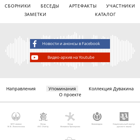
СБОРНИКИ
БЕСЕДЫ
АРТЕФАКТЫ
УЧАСТНИКИ
ЗАМЕТКИ
КАТАЛОГ
Новости и анонсы в Facebook
Видео-архив на Youtube
Направления
Упоминания
Коллекция Дувакина
О проекте
МГУ имени
Фонд
Фонд
Викимедиа
Национальный корпус
М.В. Ломоносова
AVC Charity
Михаила Прохорова
русского языка