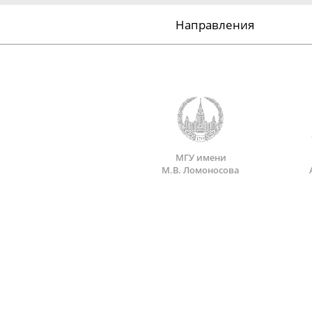
Направления
МГУ имени
М.В. Ломоносова