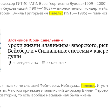
профессор ГИТИС-РАТИ. Вера Георгиевна Дулова (1909—2000) 
ч Кнушевицкий (1907—1963) — виолончелист, концертмейст
тории. Эмиль Григорьевич
Гилельс
(1916—1985) — пианист
Злотников
Юрий Савельевич
Уроки жизни Владимира Фаворского, р
Вейсберг и «Сигнальные системы» как р
души
30 августа 2014
23 мая 2017
о я только не слышал! Фейнберга, Нейгауза…
Гилельс
, Игум
ты. А потом приезжал итальянский дирижер Вилли Феррер
рватории, то есть вообще насыщенная была жизнь