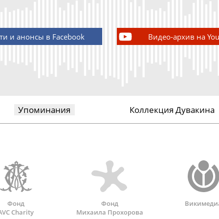
ти и анонсы в Facebook
Видео-архив на Yo
Упоминания
Коллекция Дувакина
Фонд
Фонд
Викимеди
AVC Charity
Михаила Прохорова