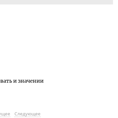
овать и значении
ущее
Следующее