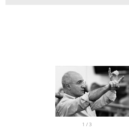
1
/
3