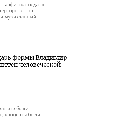
— арфистка, педагог.
ер, профессор
 и музыкальный
ыцарь формы Владимир
ентген человеческой
нов, это были
о, концерты были