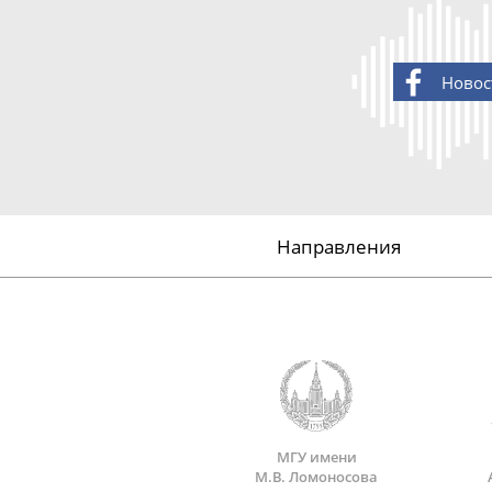
Новос
Направления
МГУ имени
М.В. Ломоносова