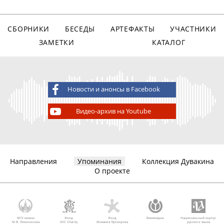
СБОРНИКИ
БЕСЕДЫ
АРТЕФАКТЫ
УЧАСТНИКИ
ЗАМЕТКИ
КАТАЛОГ
Новости и анонсы в Facebook
Видео-архив на Youtube
Направления
Упоминания
Коллекция Дувакина
О проекте
МГУ имени
Фонд
Фонд
Викимедиа
Национальный корпус
М.В. Ломоносова
AVC Charity
Михаила Прохорова
русского языка