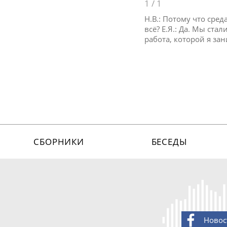
1
/
1
Н.В.: Потому что сре
всё? Е.Я.: Да. Мы ст
работа, которой я за
СБОРНИКИ
БЕСЕДЫ
Новос