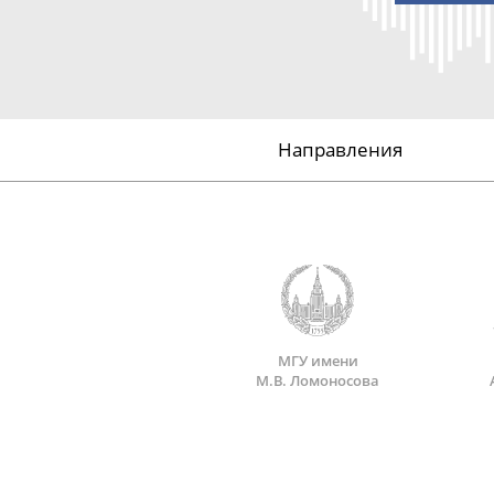
Направления
МГУ имени
М.В. Ломоносова