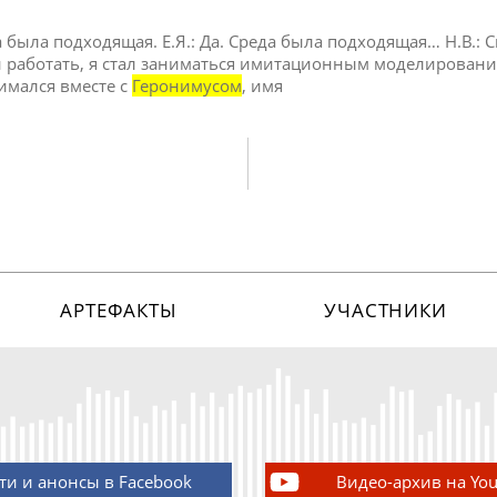
да была подходящая. Е.Я.: Да. Среда была подходящая… Н.В.:
али работать, я стал заниматься имитационным моделировани
нимался вместе с
Геронимусом
, имя
АРТЕФАКТЫ
УЧАСТНИКИ
ти и анонсы в Facebook
Видео-архив на Yo