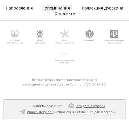
Направления
Упоминания
Коллекция Дувакина
О проекте
МГУ имени
Фонд
Фонд
Викимедиа
Национальный корпус
М.В. Ломоносова
AVC Charity
Михаила Прохорова
русского языка
Благотворительный
фонд «Дар»
Все материалы предоставляются в рамках
свободной лицензии Creative Commons (CC BY-SA 4.0)
Контакты редакции:
info@oralhistory.ru
@oralhistory_bot
(Используем
Hotline CRM для Телеграм
)