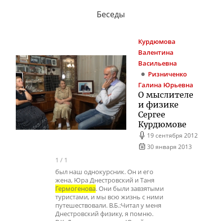
Беседы
Курдюмова
Валентина
Васильевна
Ризниченко
Галина Юрьевна
О мыслителе
и физике
Сергее
Курдюмове
19 сентября 2012
30 января 2013
1
/
1
был наш однокурсник. Он и его
жена, Юра Днестровский и Таня
Гермогенова
. Они были завзятыми
туристами, и мы всю жизнь с ними
путешествовали. В.Б.:Читал у меня
Днестровский физику, я помню.