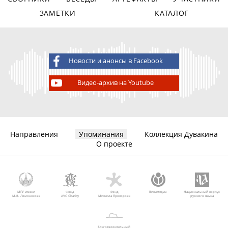
ЗАМЕТКИ
КАТАЛОГ
Новости и анонсы в Facebook
Видео-архив на Youtube
Направления
Упоминания
Коллекция Дувакина
О проекте
МГУ имени
Фонд
Фонд
Викимедиа
Национальный корпус
М.В. Ломоносова
AVC Charity
Михаила Прохорова
русского языка
Благотворительный