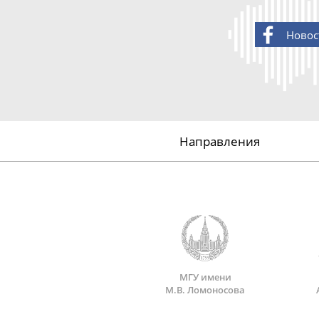
Новос
Направления
МГУ имени
М.В. Ломоносова