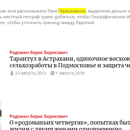
 как мне рассказывала Таня
Герасименко
, выделили деньги 
ть местный географ сумел добиться, чтобы Географическое 
ги, чтобы уточнить границу между Европой
Родоман
Борис Борисович
Тарантул в Астрахани, одиночное восхо
сельхозработы в Подмосковье и защита ч
23 августа 2013
1 августа 2018
Родоман
Борис Борисович
О «родоманьих четвергах», попытках бы
жизни с двумя женами одновременно