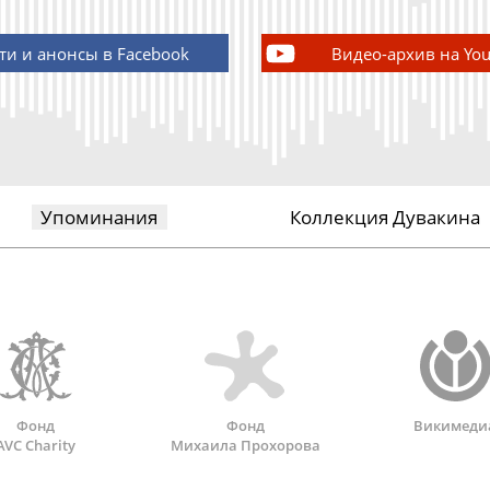
ти и анонсы в Facebook
Видео-архив на Yo
Упоминания
Коллекция Дувакина
Фонд
Фонд
Викимеди
AVC Charity
Михаила Прохорова