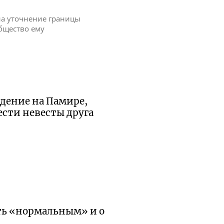
на уточнение границы
общество ему
ждение на Памире,
ести невесты друга
ть «нормальным» и о