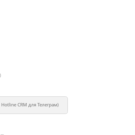
)
м
Hotline CRM для Телеграм
)