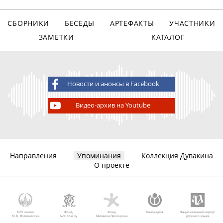
СБОРНИКИ
БЕСЕДЫ
АРТЕФАКТЫ
УЧАСТНИКИ
ЗАМЕТКИ
КАТАЛОГ
Новости и анонсы в Facebook
Видео-архив на Youtube
Направления
Упоминания
Коллекция Дувакина
О проекте
МГУ имени
Фонд
Фонд
Викимедиа
Национальный корпус
М.В. Ломоносова
AVC Charity
Михаила Прохорова
русского языка