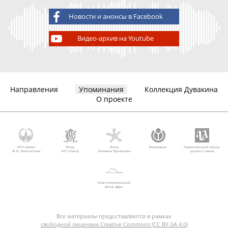
Новости и анонсы в Facebook
Видео-архив на Youtube
Направления
Упоминания
Коллекция Дувакина
О проекте
МГУ имени
Фонд
Фонд
Викимедиа
Национальный корпус
М.В. Ломоносова
AVC Charity
Михаила Прохорова
русского языка
Благотворительный
фонд «Дар»
Все материалы предоставляются в рамках
свободной лицензии Creative Commons (CC BY-SA 4.0)