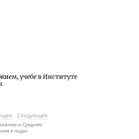
жием, учебе в Институте
к
ущее
Следующее
Ближнем и Среднем
ния я подал