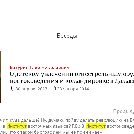
Беседы
Батурин
Глеб Николаевич
О детском увлечении огнестрельным ору
востоковедения и командировке в Дамас
30 апреля 2013
23 января 2014
Предыд
чит, куда дальше? Ну, думаю, пойду делать революцию на 
ь, в
Институт
восточных языков? Г.Б.: В
Институт
востоковеде
али, что с такой биографией мы не принимаем