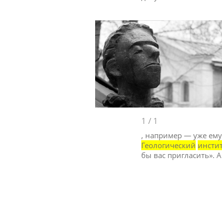
1
/
1
, например — уже ему 
Геологический
инсти
бы вас пригласить». 