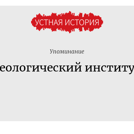
Упоминание
еологический инстит