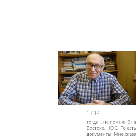
1
/
14
тогда… не помню. Зна
Востоке… Ю.С.: То ест
документы. Мне сказ