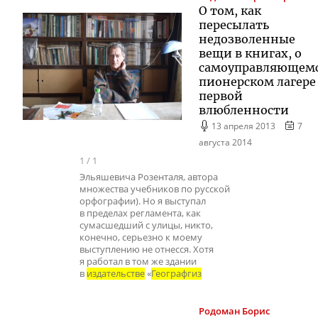
О том, как
пересылать
недозволенные
вещи в книгах, о
самоуправляющем
пионерском лагере
первой
влюбленности
13 апреля 2013
7
августа 2014
1
/
1
Эльяшевича Розенталя, автора
множества учебников по русской
орфографии). Но я выступал
в пределах регламента, как
сумасшедший с улицы, никто,
конечно, серьезно к моему
выступлению не отнесся. Хотя
я работал в том же здании
в
издательстве
«
Географгиз
Родоман
Борис