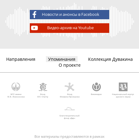
Новости и анонсы в Facebook
Видео-архив на Youtube
Направления
Упоминания
Коллекция Дувакина
О проекте
МГУ имени
Фонд
Фонд
Викимедиа
Национальный корпус
М.В. Ломоносова
AVC Charity
Михаила Прохорова
русского языка
Благотворительный
фонд «Дар»
Все материалы предоставляются в рамках