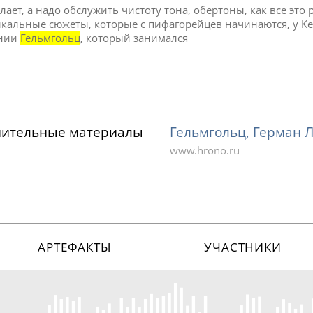
елает, а надо обслужить чистоту тона, обертоны, как все это 
ыкальные сюжеты, которые с пифагорейцев начинаются, у К
ании
Гельмгольц
, который занимался
нительные материалы
Гельмгольц, Герман 
www.hrono.ru
АРТЕФАКТЫ
УЧАСТНИКИ