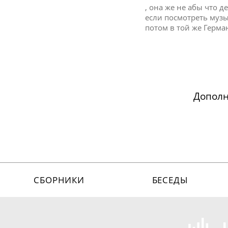
, она же не абы что д
если посмотреть муз
потом в той же Герм
Допол
СБОРНИКИ
БЕСЕДЫ