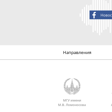
Новос
Направления
МГУ имени
М.В. Ломоносова