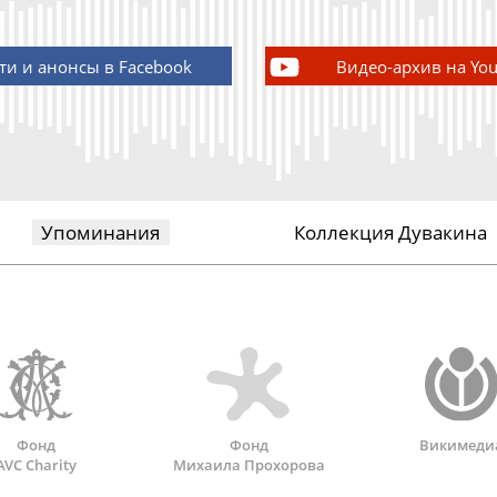
ти и анонсы в Facebook
Видео-архив на Yo
Упоминания
Коллекция Дувакина
Фонд
Фонд
Викимеди
AVC Charity
Михаила Прохорова