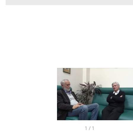
1
/
1