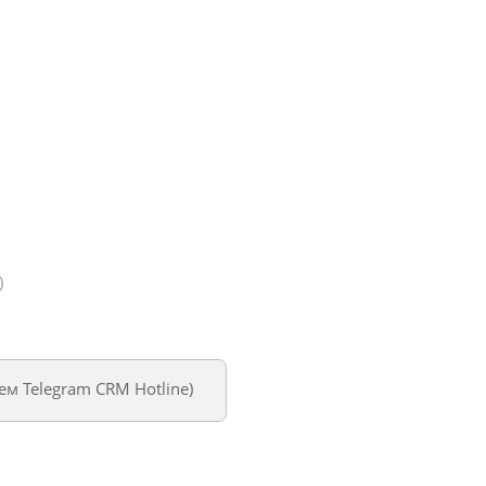
)
уем
Telegram CRM Hotline
)