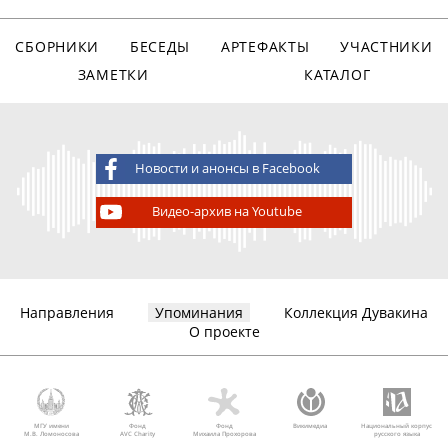
СБОРНИКИ
БЕСЕДЫ
АРТЕФАКТЫ
УЧАСТНИКИ
ЗАМЕТКИ
КАТАЛОГ
Новости и анонсы в Facebook
Видео-архив на Youtube
Направления
Упоминания
Коллекция Дувакина
О проекте
МГУ имени
Фонд
Фонд
Викимедиа
Национальный корпус
М.В. Ломоносова
AVC Charity
Михаила Прохорова
русского языка