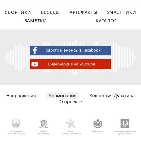
СБОРНИКИ
БЕСЕДЫ
АРТЕФАКТЫ
УЧАСТНИКИ
ЗАМЕТКИ
КАТАЛОГ
Новости и анонсы в Facebook
Видео-архив на Youtube
Направления
Упоминания
Коллекция Дувакина
О проекте
МГУ имени
Фонд
Фонд
Викимедиа
Национальный корпус
М.В. Ломоносова
AVC Charity
Михаила Прохорова
русского языка