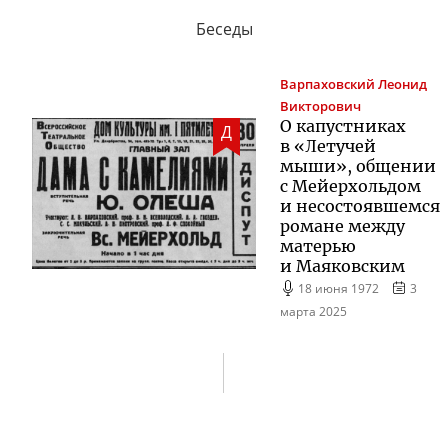
Беседы
Варпаховский
Леонид
Викторович
О капустниках
Д
в «Летучей
мыши», общении
с Мейерхольдом
и несостоявшемся
романе между
матерью
и Маяковским
18 июня 1972
3
марта 2025