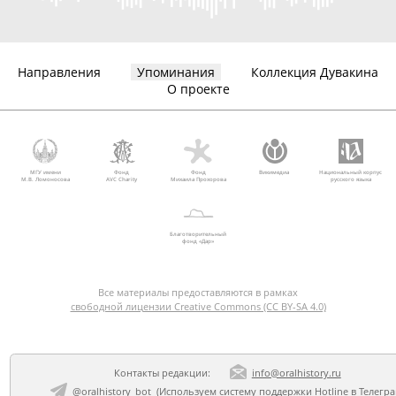
Направления
Упоминания
Коллекция Дувакина
О проекте
МГУ имени
Фонд
Фонд
Викимедиа
Национальный корпус
М.В. Ломоносова
AVC Charity
Михаила Прохорова
русского языка
Благотворительный
фонд «Дар»
Все материалы предоставляются в рамках
свободной лицензии Creative Commons (CC BY-SA 4.0)
Контакты редакции:
info@oralhistory.ru
@oralhistory_bot
(Используем
систему поддержки Hotline в Телегр