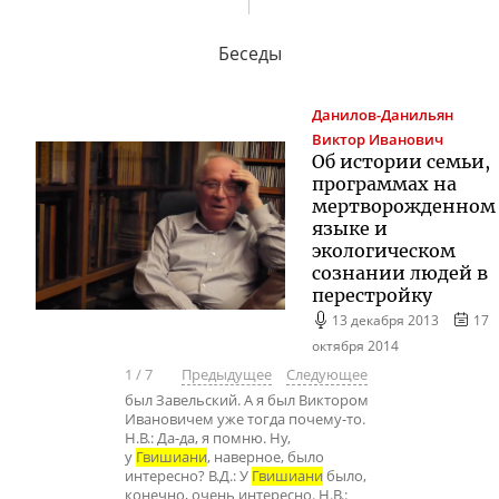
Беседы
Данилов-Данильян
Виктор Иванович
Об истории семьи,
программах на
мертворожденном
языке и
экологическом
сознании людей в
перестройку
13 декабря 2013
17
октября 2014
1
/
7
Предыдущее
Следующее
был Завельский. А я был Виктором
Ивановичем уже тогда почему-то.
Н.В.: Да-да, я помню. Ну,
у
Гвишиани
, наверное, было
интересно? В.Д.: У
Гвишиани
было,
конечно, очень интересно. Н.В.: