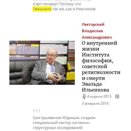
А вот почему? Потому что
Гвишиани
так же, как и Немчинов
Лекторский
Владислав
Александрович
О внутренней
жизни
Института
философии,
советской
религиозности
и смерти
Эвальда
Ильенкова
4 апреля 2013
3 февраля 2016
1
/
1
Григорьевичем Юдиным, создали
специальный сектор системно-
структурных исследований