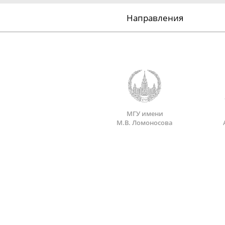
Направления
МГУ имени
М.В. Ломоносова