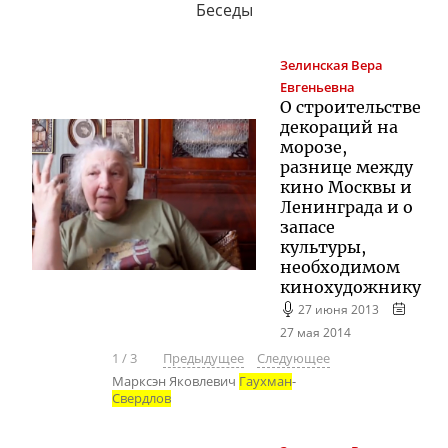
Беседы
Зелинская
Вера
Евгеньевна
О строительстве
декораций на
морозе,
разнице между
кино Москвы и
Ленинграда и о
запасе
культуры,
необходимом
кинохудожнику
27 июня 2013
27 мая 2014
1
/
3
Предыдущее
Следующее
Марксэн Яковлевич
Гаухман
-
Свердлов