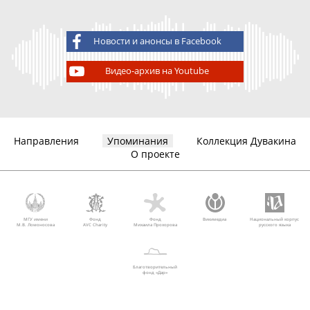
Новости и анонсы в Facebook
Видео-архив на Youtube
Направления
Упоминания
Коллекция Дувакина
О проекте
МГУ имени
Фонд
Фонд
Викимедиа
Национальный корпус
М.В. Ломоносова
AVC Charity
Михаила Прохорова
русского языка
Благотворительный
фонд «Дар»