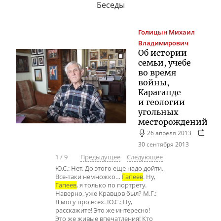
Беседы
Голицын
Михаил
Владимирович
Об истории
семьи, учебе
во время
войны,
Караганде
и геологии
угольных
месторождений
26 апреля 2013
30 сентября 2013
1
/
9
Предыдущее
Следующее
Ю.С.: Нет. До этого еще надо дойти.
Все-таки немножко…
Гапеев
. Ну,
Гапеев
, я только по портрету.
Наверно, уже Кравцов был? М.Г.:
Я могу про всех. Ю.С.: Ну,
расскажите! Это же интересно!
Это же живые впечатления! Кто