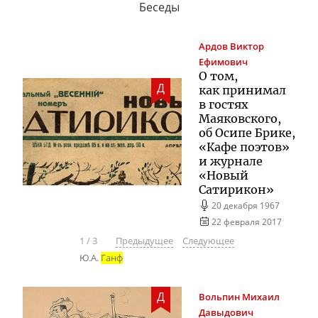
Беседы
Ардов
Виктор
Ефимович
О том,
Д
как принимал
в гостях
Маяковского,
об Осипе Брике,
«Кафе поэтов»
и журнале
«Новый
Сатирикон»
20 декабря 1967
22 февраля 2017
1
/
3
Предыдущее
Следующее
Ю.А.
Ганф
Д
Вольпин
Михаил
Давыдович