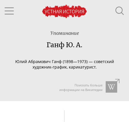
Упоминание
Ганф Ю. А.
Юлий Абрамович Ганф (1898—1973) — советский
художник-график
, карикатурист.
Поискать больше
информации на Википедии