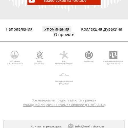
Видео-архив на Youtube
Направления
Упоминания
Коллекция Дувакина
О проекте
МГУ имени
Фонд
Фонд
Викимедиа
Национальный корпус
М.В. Ломоносова
AVC Charity
Михаила Прохорова
русского языка
Благотворительный
фонд «Дар»
Все материалы предоставляются в рамках
свободной лицензии Creative Commons (CC BY-SA 4.0)
Контакты редакции:
info@oralhistory.ru