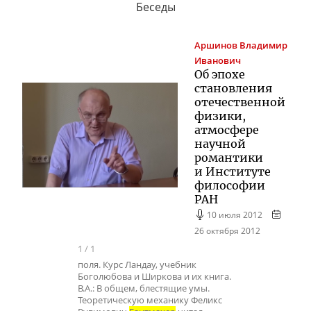
Беседы
Аршинов
Владимир
Иванович
Об эпохе
становления
отечественной
физики,
атмосфере
научной
романтики
и Институте
философии
РАН
10 июля 2012
26 октября 2012
1
/
1
поля. Курс Ландау, учебник
Боголюбова и Ширкова и их книга.
В.А.: В общем, блестящие умы.
Теоретическую механику Феликс