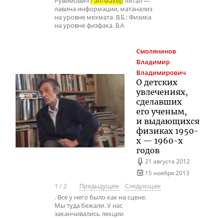
Рувимович
Гантмахер
читал —
лавина информации, матанализ
на уровне мехмата. В.Б.: Физика
на уровне физфака. В.А
Смолянинов
Владимир
Владимирович
О детских
увлечениях,
сделавших
его ученым,
и выдающихся
физиках
1950-
х
—
1960-х
годов
21 августа 2012
15 ноября 2013
1
/
2
Предыдущее
Следующее
. Все у него было как на сцене.
Мы туда бежали. У нас
заканчивались лекции