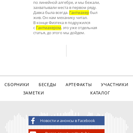
по линейной алгебре, и мы бежали,
захватывали места в первом ряду.
Давка была всегда.
Гантмахер
был
жив. Он нам механику читал.
В конце Физтеха я подружился
с
Гантмахером
, это уже отдельная
статья, до этого мы дойдем.
СБОРНИКИ
БЕСЕДЫ
АРТЕФАКТЫ
УЧАСТНИКИ
ЗАМЕТКИ
КАТАЛОГ
Новости и анонсы в Facebook