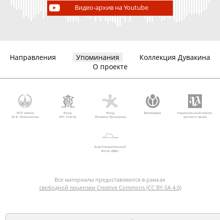
Видео-архив на Youtube
Направления
Упоминания
Коллекция Дувакина
О проекте
МГУ имени
Фонд
Фонд
Викимедиа
Национальный корпус
М.В. Ломоносова
AVC Charity
Михаила Прохорова
русского языка
Благотворительный
фонд «Дар»
Все материалы предоставляются в рамках
свободной лицензии Creative Commons (CC BY-SA 4.0)