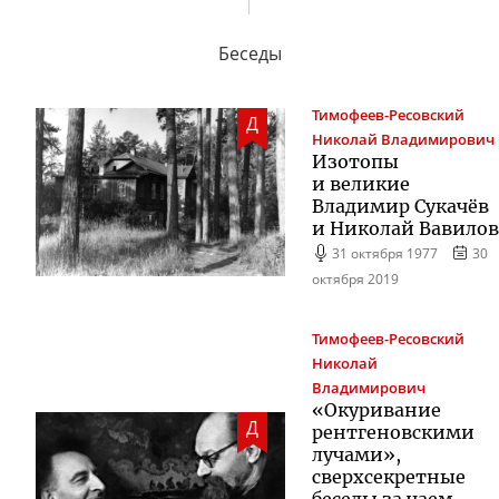
Беседы
Тимофеев-Ресовский
Д
Николай Владимирович
Изотопы
и великие
Владимир Сукачёв
и Николай Вавилов
31 октября 1977
30
октября 2019
Тимофеев-Ресовский
Николай
Владимирович
«Окуривание
Д
рентгеновскими
лучами»,
сверхсекретные
беседы за чаем