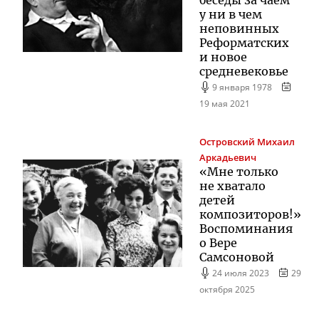
у ни в чем
неповинных
Реформатских
и новое
средневековье
9 января 1978
19 мая 2021
Островский
Михаил
Аркадьевич
«Мне только
не хватало
детей
композиторов!»
Воспоминания
о Вере
Самсоновой
24 июля 2023
29
октября 2025