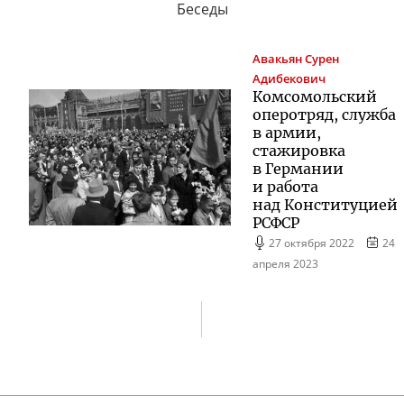
Беседы
Авакьян
Сурен
Адибекович
Комсомольский
оперотряд, служба
в армии,
стажировка
в Германии
и работа
над Конституцией
РСФСР
27 октября 2022
24
апреля 2023