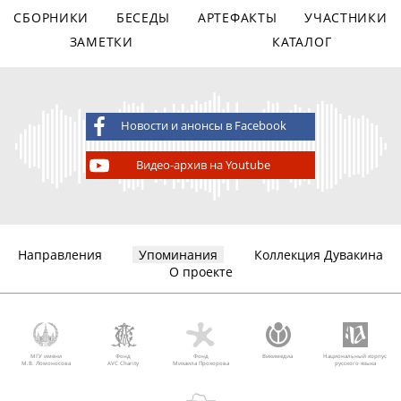
СБОРНИКИ
БЕСЕДЫ
АРТЕФАКТЫ
УЧАСТНИКИ
ЗАМЕТКИ
КАТАЛОГ
Новости и анонсы в Facebook
Видео-архив на Youtube
Направления
Упоминания
Коллекция Дувакина
О проекте
МГУ имени
Фонд
Фонд
Викимедиа
Национальный корпус
М.В. Ломоносова
AVC Charity
Михаила Прохорова
русского языка