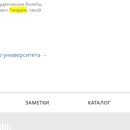
туденческие билеты,
рович
Гагарин
, такой
о университета
ЗАМЕТКИ
КАТАЛОГ