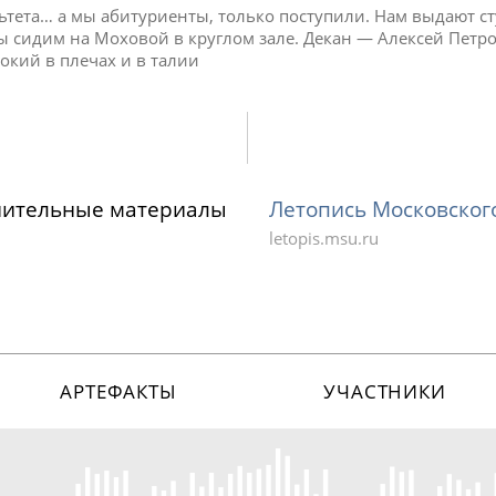
ьтета… а мы абитуриенты, только поступили. Нам выдают с
Мы сидим на Моховой в круглом зале. Декан — Алексей Пет
окий в плечах и в талии
нительные материалы
Летопись Московског
letopis.msu.ru
АРТЕФАКТЫ
УЧАСТНИКИ