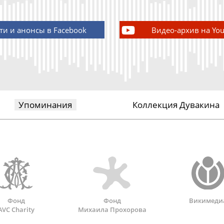
ти и анонсы в Facebook
Видео-архив на Yo
Упоминания
Коллекция Дувакина
Фонд
Фонд
Викимеди
AVC Charity
Михаила Прохорова