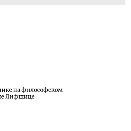
блике на философском
иле Лифшице