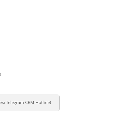
)
уем
Telegram CRM Hotline
)