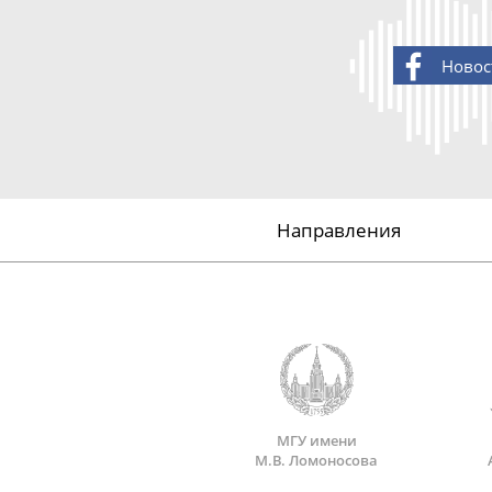
Новос
Направления
МГУ имени
М.В. Ломоносова