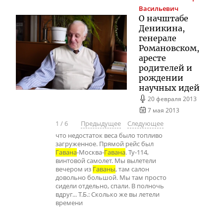
Васильевич
О начштабе
Деникина,
генерале
Романовском,
аресте
родителей и
рождении
научных идей
20 февраля 2013
7 мая 2013
1
/
6
Предыдущее
Следующее
что недостаток веса было топливо
загруженное. Прямой рейс был
Гавана
-Москва-
Гавана
. Ту-114,
винтовой самолет. Мы вылетели
вечером из
Гаваны
, там салон
довольно большой. Мы там просто
сидели отдельно, спали. В полночь
вдруг... Т.Б.: Сколько же вы летели
времени