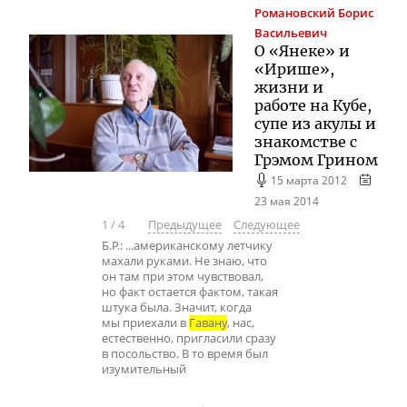
Романовский
Борис
Васильевич
О «Янеке» и
«Ирише»,
жизни и
работе на Кубе,
супе из акулы и
знакомстве с
Грэмом Грином
15 марта 2012
23 мая 2014
1
/
4
Предыдущее
Следующее
Б.Р.: ...американскому летчику
махали руками. Не знаю, что
он там при этом чувствовал,
но факт остается фактом, такая
штука была. Значит, когда
мы приехали в
Гавану
, нас,
естественно, пригласили сразу
в посольство. В то время был
изумительный