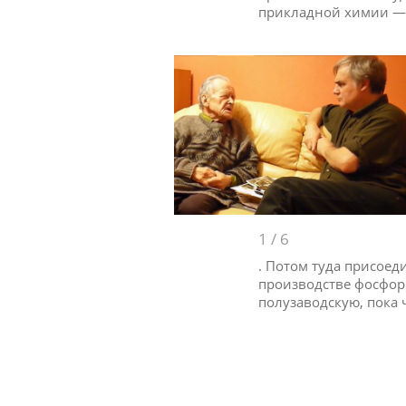
прикладной химии — п
1
/
6
. Потом туда присоед
производстве фосфор
полузаводскую, пока 