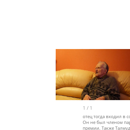
1
/
1
отец тогда входил в с
Он не был членом пар
премии. Также Талмуд