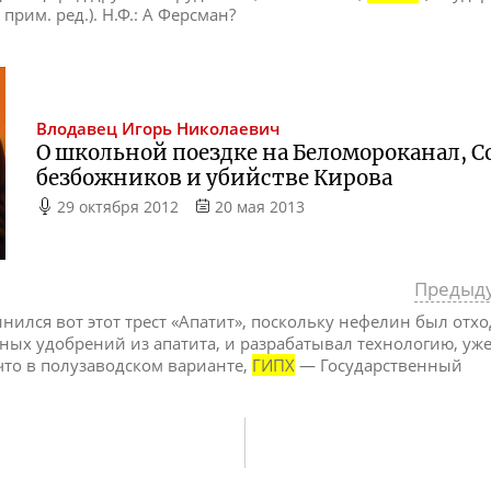
рим. ред.). Н.Ф.: А Ферсман?
Влодавец
Игорь Николаевич
О школьной поездке на Беломороканал,
безбожников и убийстве Кирова
29 октября 2012
20 мая 2013
Предыд
инился вот этот трест «Апатит», поскольку нефелин был отх
ных удобрений из апатита, и разрабатывал технологию, уж
что в полузаводском варианте,
ГИПХ
— Государственный