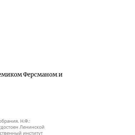
адемиком Ферсманом и
обрания. Н.Ф.:
 удостоен Ленинской
рственный институт