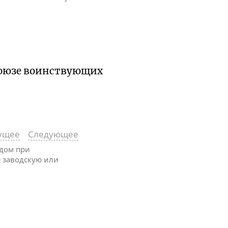
 Союзе воинствующих
ущее
Следующее
одом при
е заводскую или