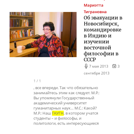
Мариэтта
Тиграновна
Об эвакуации в
Новосибирск,
командировке
в Индию и
изучении
восточной
философии в
СССР
7 мая 2013
3
сентября 2013
1
/
1
, все впереди. Так что обязательно
занимайтесь этим как следует. М.Р.:
Вы упомянули Государственный
академический университет
гуманитарных наук… М.С.: Какой?
М.Р.: Наш
ГАУГН
, в котором учатся
студенты – и философы, и
политологи, есть интересующиеся