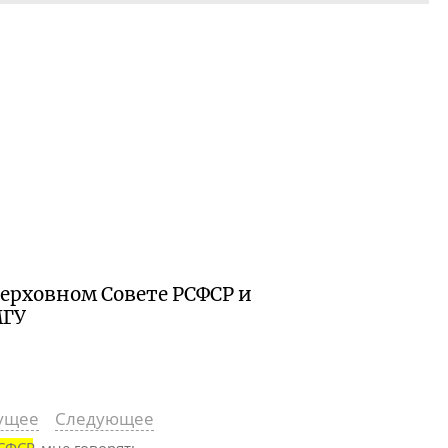
Верховном Совете РСФСР и
МГУ
ущее
Следующее