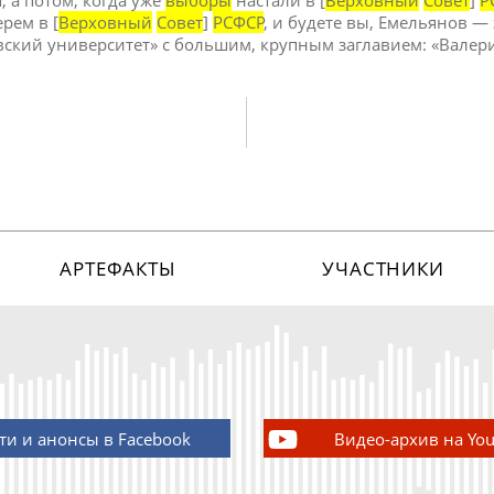
, а потом, когда уже
выборы
настали в [
Верховный
Совет
]
Р
ерем в [
Верховный
Совет
]
РСФСР
, и будете вы, Емельянов —
вский университет» с большим, крупным заглавием: «Валер
АРТЕФАКТЫ
УЧАСТНИКИ
ти и анонсы в Facebook
Видео-архив на Yo