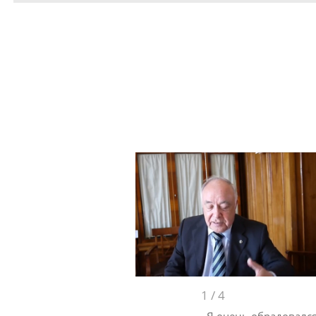
1
/
4