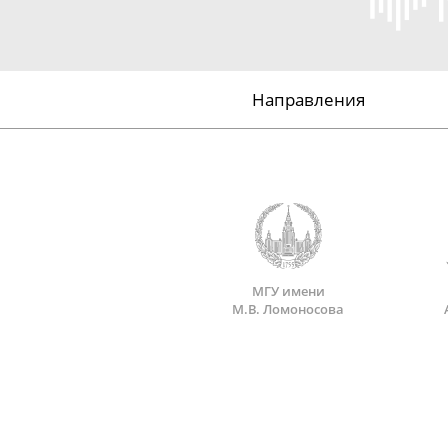
Направления
МГУ имени
М.В. Ломоносова