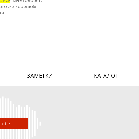
СФСР
, мне говорят:
 это же хорошо!»
ий
ЗАМЕТКИ
КАТАЛОГ
utube