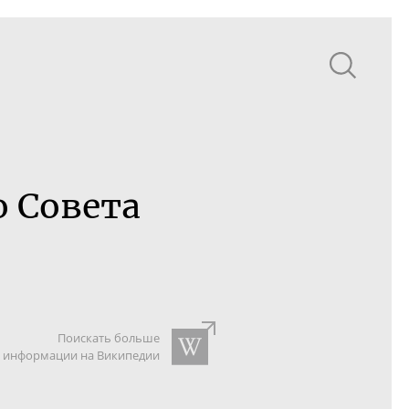
 Совета
Поискать больше
информации на Википедии