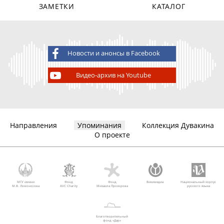
ЗАМЕТКИ
КАТАЛОГ
Новости и анонсы в Facebook
Видео-архив на Youtube
Направления
Упоминания
Коллекция Дувакина
О проекте
МГУ имени
Фонд
Фонд
Викимедиа
Национальный корпус
М.В. Ломоносова
AVC Charity
Михаила Прохорова
русского языка
Благотворительный
фонд «Дар»