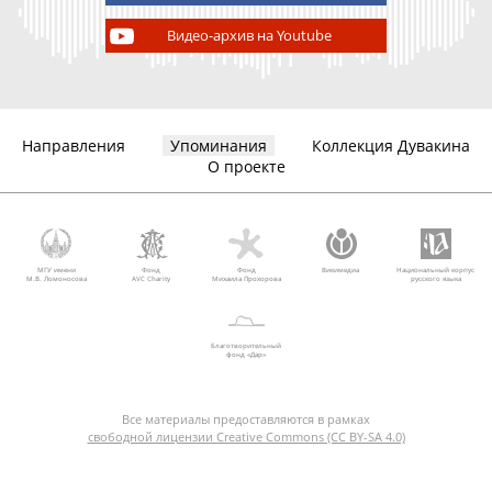
Видео-архив на Youtube
Направления
Упоминания
Коллекция Дувакина
О проекте
МГУ имени
Фонд
Фонд
Викимедиа
Национальный корпус
М.В. Ломоносова
AVC Charity
Михаила Прохорова
русского языка
Благотворительный
фонд «Дар»
Все материалы предоставляются в рамках
свободной лицензии Creative Commons (CC BY-SA 4.0)