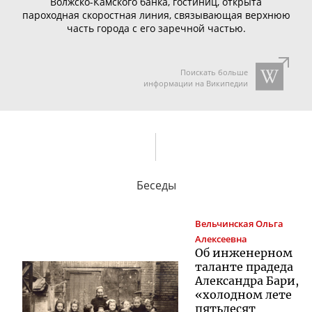
Волжско-Камского
банка
, гостиниц, открыта
пароходная скоростная линия, связывающая верхнюю
часть города с его заречной частью.
Поискать больше
информации на Википедии
Беседы
Вельчинская
Ольга
Алексеевна
Об инженерном
таланте прадеда
Александра Бари,
«холодном лете
пятьдесят