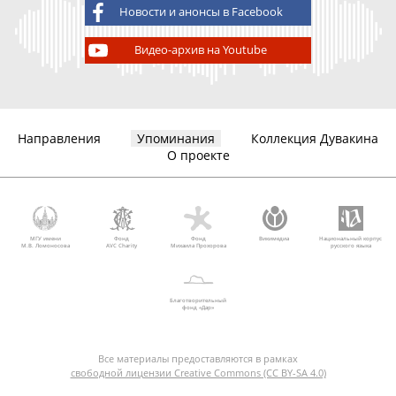
Новости и анонсы в Facebook
Видео-архив на Youtube
Направления
Упоминания
Коллекция Дувакина
О проекте
МГУ имени
Фонд
Фонд
Викимедиа
Национальный корпус
М.В. Ломоносова
AVC Charity
Михаила Прохорова
русского языка
Благотворительный
фонд «Дар»
Все материалы предоставляются в рамках
свободной лицензии Creative Commons (CC BY-SA 4.0)