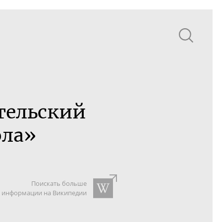
тельский
ола»
Поискать больше
информации на Википедии