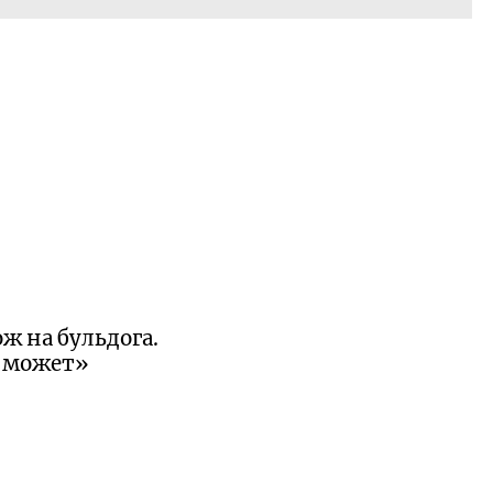
ж на бульдога.
е может»