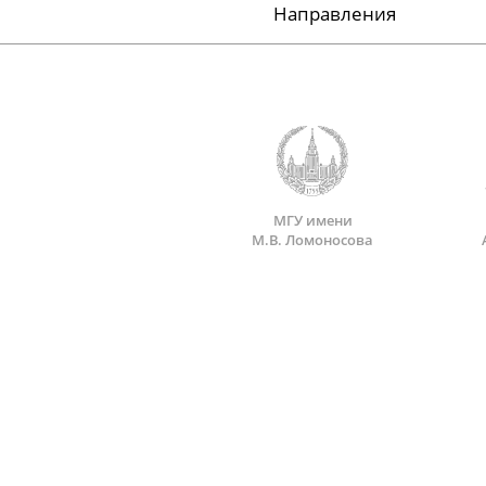
Направления
МГУ имени
М.В. Ломоносова