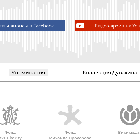
ти и анонсы в Facebook
Видео-архив на Yo
Упоминания
Коллекция Дувакина
Фонд
Фонд
Викимеди
AVC Charity
Михаила Прохорова