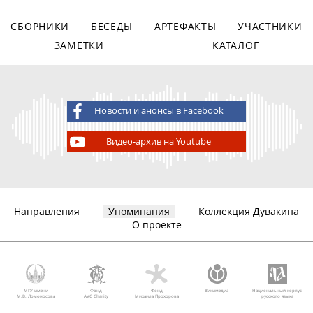
СБОРНИКИ
БЕСЕДЫ
АРТЕФАКТЫ
УЧАСТНИКИ
ЗАМЕТКИ
КАТАЛОГ
Новости и анонсы в Facebook
Видео-архив на Youtube
Направления
Упоминания
Коллекция Дувакина
О проекте
МГУ имени
Фонд
Фонд
Викимедиа
Национальный корпус
М.В. Ломоносова
AVC Charity
Михаила Прохорова
русского языка