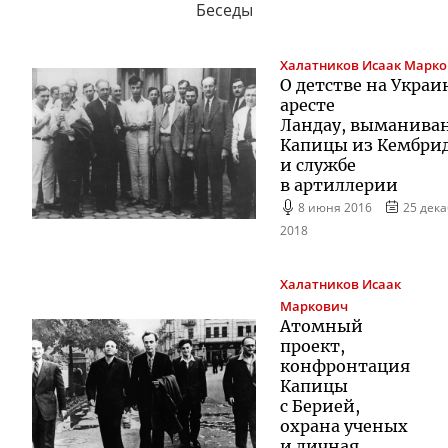
Беседы
Халатников
Исаак Марк
О детстве на Украи
аресте
Ландау, выманива
Капицы из Кембри
и службе
в артиллерии
8 июня 2016
25 дек
2018
Халатников
Исаак
Маркович
Атомный
проект,
конфронтация
Капицы
с Берией,
охрана ученых
и личная