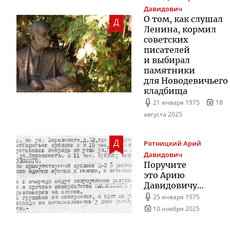
Давидович
О том, как слушал
Д
Ленина, кормил
советских
писателей
и выбирал
памятники
для Новодевичьего
кладбища
21 января 1975
18
августа 2025
Д
Ротницкий
Арий
Давидович
Поручите
это Арию
Давидовичу…
25 января 1975
10 ноября 2025