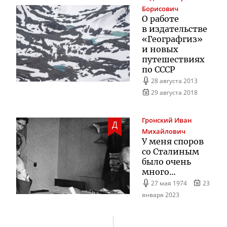
Борисович
О работе
в издательстве
«Географгиз»
и новых
путешествиях
по СССР
28 августа 2013
29 августа 2018
Гронский
Иван
Д
Михайлович
У меня споров
со Сталиным
было очень
много…
27 мая 1974
23
января 2023