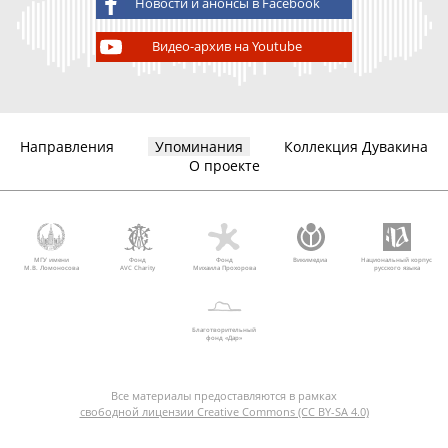
Новости и анонсы в Facebook
Видео-архив на Youtube
Направления
Упоминания
Коллекция Дувакина
О проекте
МГУ имени
Фонд
Фонд
Викимедиа
Национальный корпус
М.В. Ломоносова
AVC Charity
Михаила Прохорова
русского языка
Благотворительный
фонд «Дар»
Все материалы предоставляются в рамках
свободной лицензии Creative Commons (CC BY-SA 4.0)