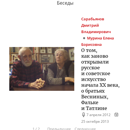
Беседы
Сарабьянов
Дмитрий
Владимирович
Мурина
Елена
Борисовна
О том,
как заново
открывали
русское
и советское
искусство
начала XX века,
о братьях
Весниных,
Фальке
и Татлине
7 апреля 2012
25 октября 2013
1
/
2
Предыдущее
Следующее