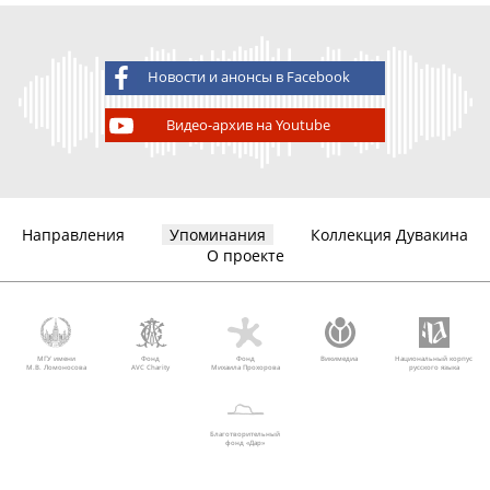
Новости и анонсы в Facebook
Видео-архив на Youtube
Направления
Упоминания
Коллекция Дувакина
О проекте
МГУ имени
Фонд
Фонд
Викимедиа
Национальный корпус
М.В. Ломоносова
AVC Charity
Михаила Прохорова
русского языка
Благотворительный
фонд «Дар»