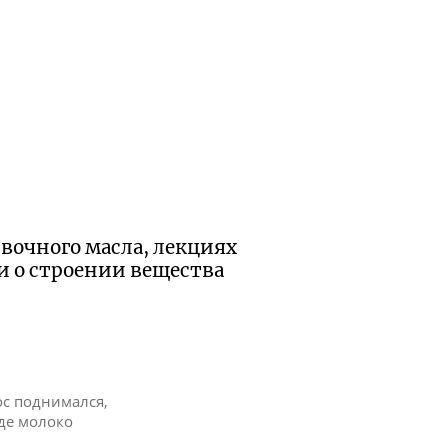
вочного масла, лекциях
и о строении вещества
с поднимался,
где молоко