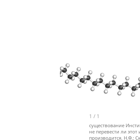
1
/
1
существование Инсти
не перевести ли этот
производится. Н.Ф.: 