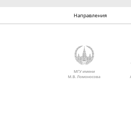
Направления
МГУ имени
М.В. Ломоносова