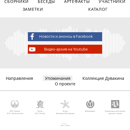
СБОРНИКИ
БЕСЕДЫ
АРТЕФАКТЫ
УЧАСТНИКИ
ЗАМЕТКИ
КАТАЛОГ
Новости и анонсы в Facebook
Видео-архив на Youtube
Направления
Упоминания
Коллекция Дувакина
О проекте
МГУ имени
Фонд
Фонд
Викимедиа
Национальный корпус
М.В. Ломоносова
AVC Charity
Михаила Прохорова
русского языка