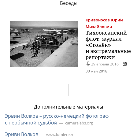
Беседы
Кривоносов
Юрий
Михайлович
Тихоокеанский
флот, журнал
«Огонёк»
и экстремальные
репортажи
29 апреля 2016
30 мая 2018
Дополнительные материалы
Эрвин Волков –
русско-немецкий
фотограф
с необычной судьбой
cameralabs.org
Эривн Волков
www.lumiere.ru