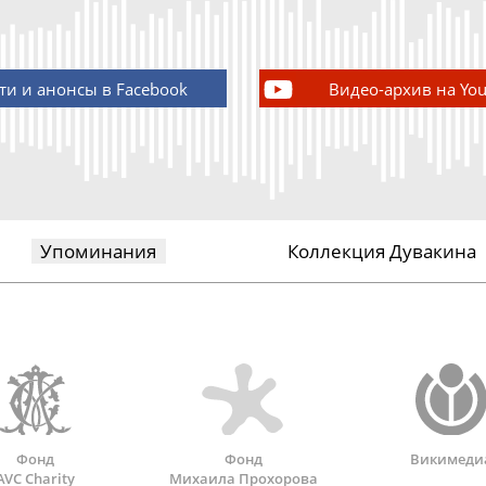
ти и анонсы в Facebook
Видео-архив на Yo
Упоминания
Коллекция Дувакина
Фонд
Фонд
Викимеди
AVC Charity
Михаила Прохорова