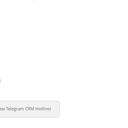
)
уем
Telegram CRM Hotline
)