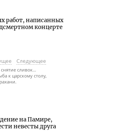
ых работ, написанных
едсмертном концерте
ущее
Следующее
а снятие сливок…
Рыба к царскому столу,
рахани.
ждение на Памире,
ести невесты друга