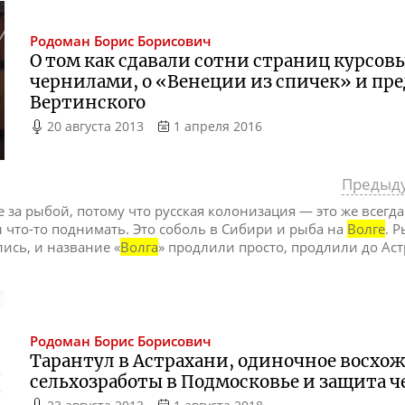
Родоман
Борис Борисович
О том как сдавали сотни страниц курсов
чернилами, о «Венеции из спичек» и пр
Вертинского
20 августа 2013
1 апреля 2016
Предыд
не за рыбой, потому что русская колонизация — это же всегд
бы что-то поднимать. Это соболь в Сибири и рыба на
Волге
. 
ались, и название «
Волга
» продлили просто, продлили до Аст
Родоман
Борис Борисович
Тарантул в Астрахани, одиночное восхо
сельхозработы в Подмосковье и защита ч