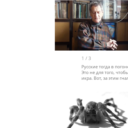
1
/
3
Русские тогда в пого
Это не для того, что
икра. Вот, за этим гн