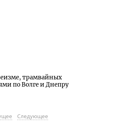
атеизме, трамвайных
ями по Волге и Днепру
ущее
Следующее