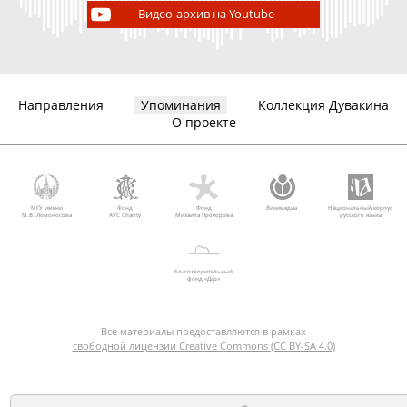
Видео-архив на Youtube
Направления
Упоминания
Коллекция Дувакина
О проекте
МГУ имени
Фонд
Фонд
Викимедиа
Национальный корпус
М.В. Ломоносова
AVC Charity
Михаила Прохорова
русского языка
Благотворительный
фонд «Дар»
Все материалы предоставляются в рамках
свободной лицензии Creative Commons (CC BY-SA 4.0)