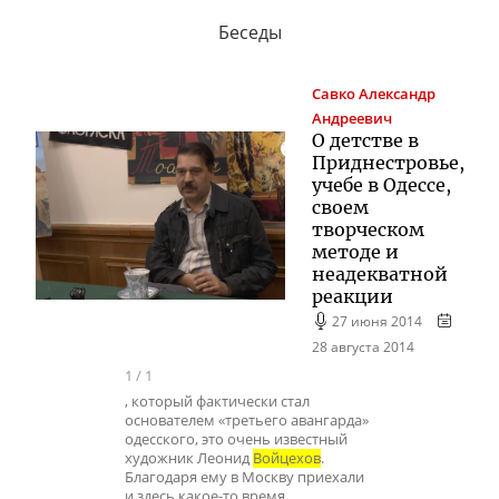
Беседы
Савко
Александр
Андреевич
О детстве в
Приднестровье,
учебе в Одессе,
своем
творческом
методе и
неадекватной
реакции
27 июня 2014
28 августа 2014
1
/
1
, который фактически стал
основателем «третьего авангарда»
одесского, это очень известный
художник Леонид
Войцехов
.
Благодаря ему в Москву приехали
и здесь какое-то время