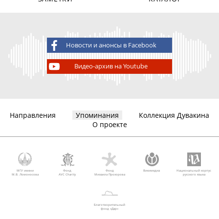
Новости и анонсы в Facebook
Видео-архив на Youtube
Направления
Упоминания
Коллекция Дувакина
О проекте
МГУ имени
Фонд
Фонд
Викимедиа
Национальный корпус
М.В. Ломоносова
AVC Charity
Михаила Прохорова
русского языка
Благотворительный
фонд «Дар»