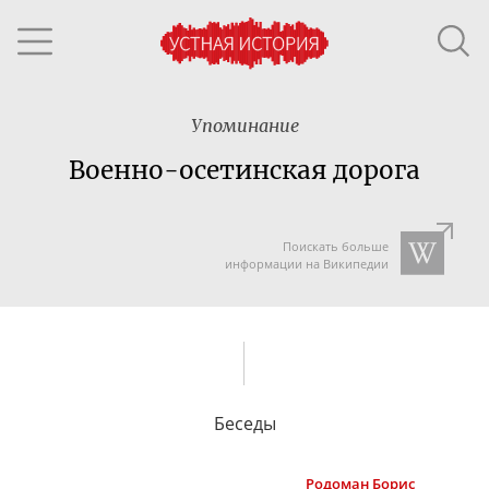
Упоминание
Военно-осетинская дорога
Поискать больше
информации на Википедии
Беседы
Родоман
Борис