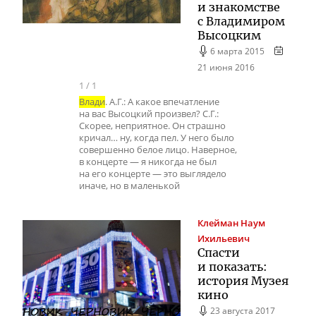
и знакомстве
с Владимиром
Высоцким
6 марта 2015
21 июня 2016
1
/
1
Влади
. А.Г.: А какое впечатление
на вас Высоцкий произвел? С.Г.:
Скорее, неприятное. Он страшно
кричал… ну, когда пел. У него было
совершенно белое лицо. Наверное,
в концерте — я никогда не был
на его концерте — это выглядело
иначе, но в маленькой
Клейман
Наум
Ихильевич
Спасти
и показать:
история Музея
кино
23 августа 2017