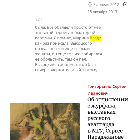
7 апреля 2012
25 октября 2013
1
/
1
была. Все обалдели просто от нее,
это такой вернисаж был одной
картины. Я помню, Марина
Влади
как раз приехала, Высоцкого
позвал он, они еще не были
женаты, он еще только собирался
ее обольстить, там он пел,
Высоцкий, в общем, такой был
вечер содержательный, потому
Григорьянц
Сергей
Иванович
Об отчислении
с журфака,
выставках
русского
авангарда
в МГУ, Сергее
Параджанове