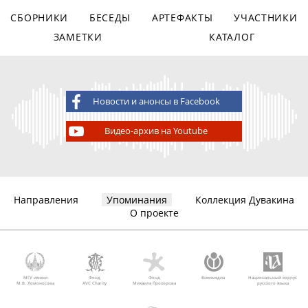
СБОРНИКИ
БЕСЕДЫ
АРТЕФАКТЫ
УЧАСТНИКИ
ЗАМЕТКИ
КАТАЛОГ
Новости и анонсы в Facebook
Видео-архив на Youtube
Направления
Упоминания
Коллекция Дувакина
О проекте
МГУ имени
Фонд
Фонд
Викимедиа
Национальный корпус
М.В. Ломоносова
AVC Charity
Михаила Прохорова
русского языка