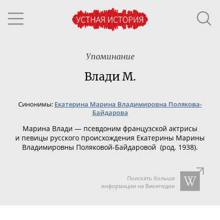
Упоминание
Влади М.
Синонимы:
Екатерина Марина Владимировна Полякова-
Байдарова
Марина Влади —
псевдоним
французской актрисы
и певицы русского происхождения
Екатерины Марины
Владимировны
Поляковой-Байдаровой
(род. 1938).
Поискать больше
информации на Википедии