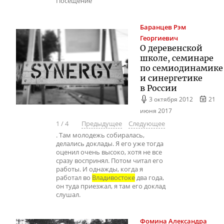
Посещение
Баранцев
Рэм
Георгиевич
О деревенской
школе, семинаре
по семиодинамике
и синергетике
в России
3 октября 2012
21
июня 2017
1
/
4
Предыдущее
Следующее
. Там молодежь собиралась,
делались доклады. Я его уже тогда
оценил очень высоко, хотя не все
сразу воспринял. Потом читал его
работы. И однажды, когда я
работал во
Владивостоке
два года,
он туда приезжал, я там его доклад
слушал.
Фомина
Александра