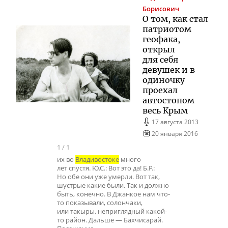
Борисович
О том, как стал
патриотом
геофака,
открыл
для себя
девушек и в
одиночку
проехал
автостопом
весь Крым
17 августа 2013
20 января 2016
1
/
1
их во
Владивостоке
много
лет спустя. Ю.С.: Вот это да! Б.Р.:
Но обе они уже умерли. Вот так,
шустрые какие были. Так и должно
быть, конечно. В Джанкое нам что-
то показывали, солончаки,
или такыры, неприглядный какой-
то район. Дальше — Бахчисарай.