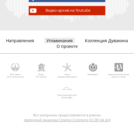
Видео-архив на Youtube
Направления
Упоминания
Коллекция Дувакина
О проекте
МГУ имени
Фонд
Фонд
Викимедиа
Национальный корпус
М.В. Ломоносова
AVC Charity
Михаила Прохорова
русского языка
Благотворительный
фонд «Дар»
Все материалы предоставляются в рамках
свободной лицензии Creative Commons (CC BY-SA 4.0)